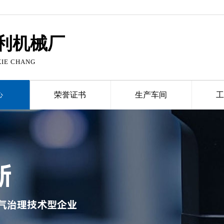
利机械厂
XIE CHANG
荣誉证书
生产车间
工
心
新
气治理技术型企业